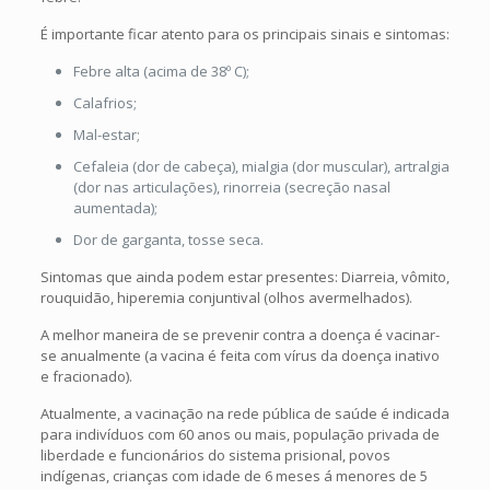
É importante ficar atento para os principais sinais e sintomas:
Febre alta (acima de 38º C);
Calafrios;
Mal-estar;
Cefaleia (dor de cabeça), mialgia (dor muscular), artralgia
(dor nas articulações), rinorreia (secreção nasal
aumentada);
Dor de garganta, tosse seca.
Sintomas que ainda podem estar presentes: Diarreia, vômito,
rouquidão, hiperemia conjuntival (olhos avermelhados).
A melhor maneira de se prevenir contra a doença é vacinar-
se anualmente (a vacina é feita com vírus da doença inativo
e fracionado).
Atualmente, a vacinação na rede pública de saúde é indicada
para indivíduos com 60 anos ou mais, população privada de
liberdade e funcionários do sistema prisional, povos
indígenas, crianças com idade de 6 meses á menores de 5